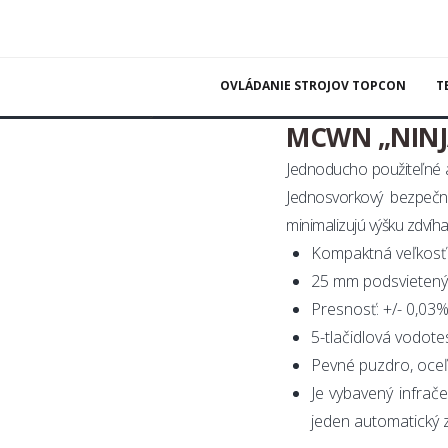
Záve
OVLÁDANIE STROJOV TOPCON
T
Kontaktujte nás
MCWN „NINJA
Jednoducho použiteľné a
Jednosvorkový bezpečn
minimalizujú výšku zdvíh
Kompaktná veľkosť 
25 mm podsvietený 
Presnosť: +/- 0,03
5-tlačidlová vodote
Pevné puzdro, oce
Je vybavený infrač
jeden automatický z