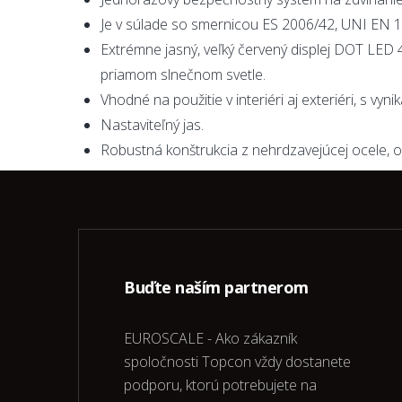
Je v súlade so smernicou ES 2006/42, UNI EN 
Extrémne jasný, veľký červený displej DOT LED 4
priamom slnečnom svetle.
Vhodné na použitie v interiéri aj exteriéri, s vyn
Nastaviteľný jas.
Robustná konštrukcia z nehrdzavejúcej ocele, o
Buďte naším partnerom
EUROSCALE - Ako zákazník
spoločnosti Topcon vždy dostanete
podporu, ktorú potrebujete na