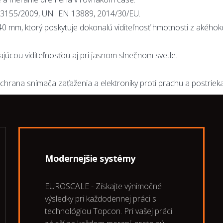
13155/2009, UNI EN 13889, 2014/30/EU.
0 mm, ktorý poskytuje dokonalú viditeľnosť hmotnosti z akéhokoľ
ikajúcou viditeľnosťou aj pri jasnom slnečnom svetle.
chrana snímača zaťaženia a elektroniky proti prachu a postrieka
Modernejšie systémy
EUROSCALE - Získajte výnimočné
výsledky pri každodennej práci s
technológiou Topcon. Pri vašej práci