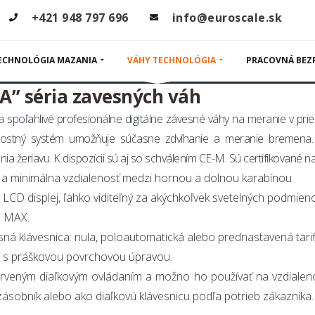
sné žeriavové
+421 948 797 696
info@euroscale.sk
ECHNOLÓGIA MAZANIA
VÁHY TECHNOLÓGIA
PRACOVNÁ BEZ
” séria zavesných váh
 spoľahlivé profesionálne digitálne závesné váhy na meranie v pr
ostný systém umožňuje súčasne zdvíhanie a meranie bremena.
ania žeriavu. K dispozícii sú aj so schválením CE-M. Sú certifikované
a minimálna vzdialenosť medzi hornou a dolnou karabínou.
LCD displej, ľahko viditeľný za akýchkoľvek svetelných podmieno
% MAX.
sná klávesnica: nula, poloautomatická alebo prednastavená tarifik
ľ s práškovou povrchovou úpravou.
erveným diaľkovým ovládaním a možno ho používať na vzdialen
ásobník alebo ako diaľkovú klávesnicu podľa potrieb zákazníka.