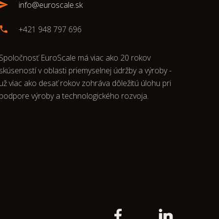
info@euroscale.sk
+421 948 797 696
Spoločnosť EuroScale má viac ako 20 rokov
skúseností v oblasti priemyselnej údržby a výroby -
už viac ako desať rokov zohráva dôležitú úlohu pri
podpore výroby a technologického rozvoja.