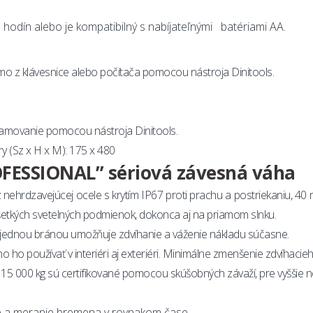
hodín alebo je kompatibilný s nabíjateľnými batériami AA.
amo z klávesnice alebo počítača pomocou nástroja Dinitools.
ramovanie pomocou nástroja Dinitools.
(Sz x H x M): 175 x 480
ESSIONAL” sériová závesná váha
 nehrdzavejúcej ocele s krytím IP67 proti prachu a postriekaniu, 4
všetkých svetelných podmienok, dokonca aj na priamom slnku.
jednou bránou umožňuje zdvíhanie a váženie nákladu súčasne.
žno ho používať v interiéri aj exteriéri. Minimálne zmenšenie zdvíhacie
 000 kg sú certifikované pomocou skúšobných závaží, pre vyššie nosno
e a meranie bremena v rovnakom čase.