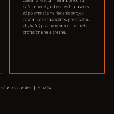
záleží na každom meraní, preto sú
naše produkty, od vodováh a laserov
až po snímače na riadenie strojov,
navrhnuté s maximálnou presnosťou,
aby každý pracovný proces prebiehal
profesionálne a presne.
a súborov cookies
|
Hlavička