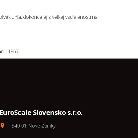
vek uhla, dokonca aj z veľkej vzdialenosti na
niu IP67.
EuroScale Slovensko s.r.o.
940 01 Nové Zámky