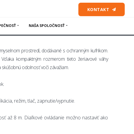
 váhy
KONTAKT
PEČNOSŤ
NAŠA SPOLOČNOSŤ
iemyselnom prostredí, dodávané s ochranným kufríkom.
 Vďaka kompaktným rozmerom tieto žeriavové váhy
 na skúšobnú odolnosť voči závažiam.
k.
ácia, režim, tlač, zapnutie/vypnutie.
osť až 8 m. Diaľkové ovládanie možno nastaviť ako