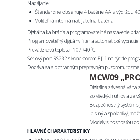
Napájanie:
Štandardne obsahuje 4 batérie AA s výdržou 40 
Voliteľná interná nabíjateľná batéria.
Digitálna kalibrácia a programovateľné nastavenie pri
Programovateľný digitálny filter a automatické vypnutie.
Prevádzková teplota: -10 / +40 ºC.
Sériový port RS232 s konektorom RJ11 na rýchle prog
Dodáva sa s ochranným prepravným puzdrom, rozmery 
MCW09 „PROF
Digitálna závesná váha z
zo všetkých uhlov a za 
Bezpečnostný systém s 
Je silný a spoľahlivý, mo
Modely s nosnosťou do 15
HLAVNÉ CHARAKTERISTIKY
Jednorazový bezpečnostný systém na zdvíhani