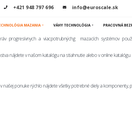
diely, konektor
+421 948 797 696
info@euroscale.sk
ECHNOLÓGIA MAZANIA
VÁHY TECHNOLÓGIA
PRACOVNÁ BEZ
práv progresívnych a viacpotrubnýchg mazacích systémov použ
šenstva nájdete v našom katalógu na stiahnutie alebo v online katalógu.
v našej ponuke rýchlo nájdete všetky potrebné diely a komponenty, pr