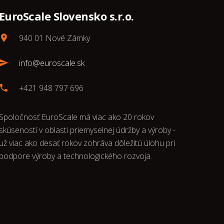
EuroScale Slovensko s.r.o.
940 01 Nové Zámky
info@euroscale.sk
+421 948 797 696
Spoločnosť EuroScale má viac ako 20 rokov
skúseností v oblasti priemyselnej údržby a výroby -
už viac ako desať rokov zohráva dôležitú úlohu pri
podpore výroby a technologického rozvoja.