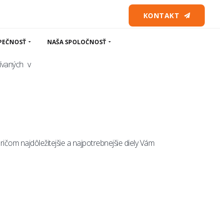
y a hadice
KONTAKT
PEČNOSŤ
NAŠA SPOLOČNOSŤ
ívaných v
ičom najdôležitejšie a najpotrebnejšie diely Vám