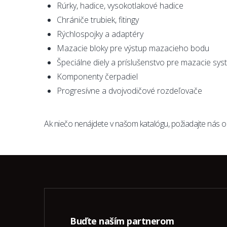
Rúrky, hadice, vysokotlakové hadice
Chrániče trubiek, fitingy
Rýchlospojky a adaptéry
Mazacie bloky pre výstup mazacieho bodu
Špeciálne diely a príslušenstvo pre mazacie s
Komponenty čerpadiel
Progresívne a dvojvodičové rozdeľovače
Ak niečo nenájdete v našom katalógu, požiadajte nás o 
Buďte naším partnerom