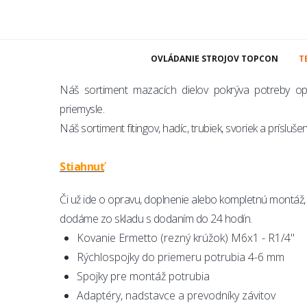
Náhradné 
Kontaktujte nás
OVLÁDANIE STROJOV TOPCON
T
Náš sortiment mazacích dielov pokrýva potreby o
priemysle.
Náš sortiment fitingov, hadíc, trubiek, svoriek a príslu
Stiahnuť
Či už ide o opravu, doplnenie alebo kompletnú montáž, 
dodáme zo skladu s dodaním do 24 hodín.
Kovanie Ermetto (rezný krúžok) M6x1 - R1/4"
Rýchlospojky do priemeru potrubia 4-6 mm
Spojky pre montáž potrubia
Adaptéry, nadstavce a prevodníky závitov