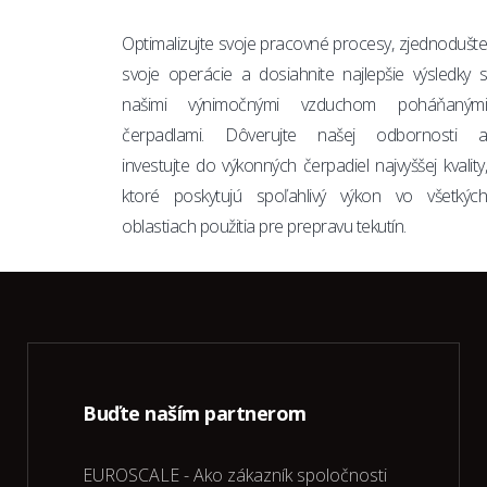
Optimalizujte svoje pracovné procesy, zjednodušte
svoje operácie a dosiahnite najlepšie výsledky s
našimi výnimočnými vzduchom poháňanými
čerpadlami. Dôverujte našej odbornosti a
investujte do výkonných čerpadiel najvyššej kvality,
ktoré poskytujú spoľahlivý výkon vo všetkých
oblastiach použitia pre prepravu tekutín.
Buďte naším partnerom
EUROSCALE - Ako zákazník spoločnosti