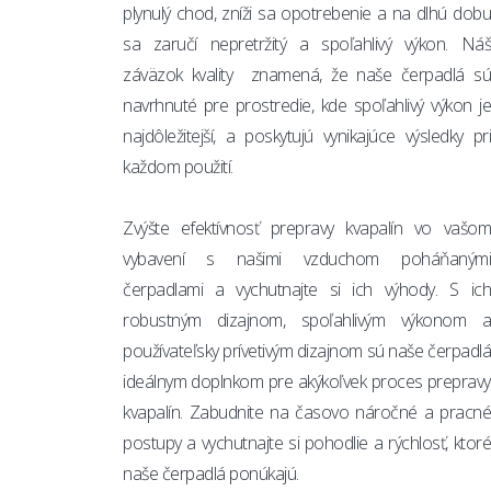
plynulý chod, zníži sa opotrebenie a na dlhú dobu
sa zaručí nepretržitý a spoľahlivý výkon. Náš
záväzok kvality znamená, že naše čerpadlá sú
navrhnuté pre prostredie, kde spoľahlivý výkon je
najdôležitejší, a poskytujú vynikajúce výsledky pri
každom použití.
Zvýšte efektívnosť prepravy kvapalín vo vašom
vybavení s našimi vzduchom poháňanými
čerpadlami a vychutnajte si ich výhody. S ich
robustným dizajnom, spoľahlivým výkonom a
používateľsky prívetivým dizajnom sú naše čerpadlá
ideálnym doplnkom pre akýkoľvek proces prepravy
kvapalín. Zabudnite na časovo náročné a pracné
postupy a vychutnajte si pohodlie a rýchlosť, ktoré
naše čerpadlá ponúkajú.