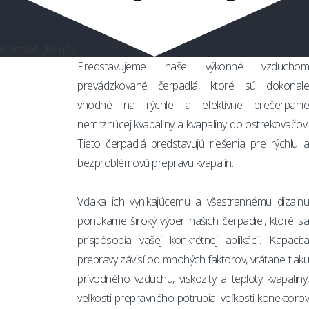
ú
Kontaktujte nás
Predstavujeme naše výkonné vzduchom
prevádzkované čerpadlá, ktoré sú dokonale
vhodné na rýchle a efektívne prečerpanie
nemrznúcej kvapaliny a kvapaliny do ostrekovačov.
Tieto čerpadlá predstavujú riešenia pre rýchlu a
bezproblémovú prepravu kvapalín.
Vďaka ich vynikajúcemu a všestrannému dizajnu
ponúkame široký výber našich čerpadiel, ktoré sa
prispôsobia vašej konkrétnej aplikácii. Kapacita
prepravy závisí od mnohých faktorov, vrátane tlaku
prívodného vzduchu, viskozity a teploty kvapaliny,
veľkosti prepravného potrubia, veľkosti konektorov