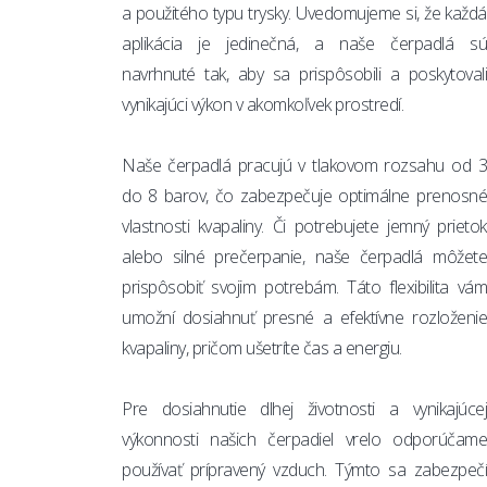
a použitého typu trysky. Uvedomujeme si, že každá
aplikácia je jedinečná, a naše čerpadlá sú
navrhnuté tak, aby sa prispôsobili a poskytovali
vynikajúci výkon v akomkoľvek prostredí.
Naše čerpadlá pracujú v tlakovom rozsahu od 3
do 8 barov, čo zabezpečuje optimálne prenosné
vlastnosti kvapaliny. Či potrebujete jemný prietok
alebo silné prečerpanie, naše čerpadlá môžete
prispôsobiť svojim potrebám. Táto flexibilita vám
umožní dosiahnuť presné a efektívne rozloženie
kvapaliny, pričom ušetríte čas a energiu.
Pre dosiahnutie dlhej životnosti a vynikajúcej
výkonnosti našich čerpadiel vrelo odporúčame
používať prípravený vzduch. Týmto sa zabezpečí