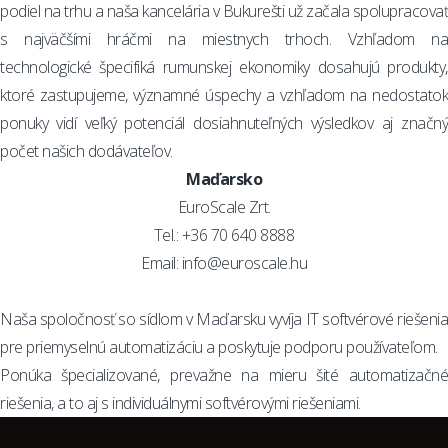
podiel na trhu a naša kancelária v Bukurešti už začala spolupracovať
s najväčšími hráčmi na miestnych trhoch. Vzhľadom na
technologické špecifiká rumunskej ekonomiky dosahujú produkty,
ktoré zastupujeme, významné úspechy a vzhľadom na nedostatok
ponuky vidí veľký potenciál dosiahnuteľných výsledkov aj značný
počet našich dodávateľov.
Maďarsko
EuroScale Zrt.
Tel.: +36 70 640 8888
Email:
info@euroscale.hu
Naša spoločnosť so sídlom v Maďarsku vyvíja IT softvérové riešenia
pre priemyselnú automatizáciu a poskytuje podporu používateľom.
Ponúka špecializované, prevažne na mieru šité automatizačné
riešenia, a to aj s individuálnymi softvérovými riešeniami.