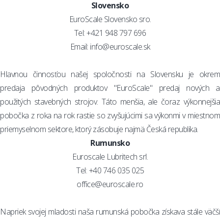
Slovensko
EuroScale Slovensko sro.
Tel: +421 948 797 696
Email:
info@euroscale.sk
Hlavnou činnosťou našej spoločnosti na Slovensku je okrem
predaja pôvodných produktov "EuroScale" predaj nových a
použitých stavebných strojov. Táto menšia, ale čoraz výkonnejšia
pobočka z roka na rok rastie so zvyšujúcimi sa výkonmi v miestnom
priemyselnom sektore, ktorý zásobuje najmä Česká republika.
Rumunsko
Euroscale Lubritech srl.
Tel: +40 746 035 025
office@euroscale.ro
Napriek svojej mladosti naša rumunská pobočka získava stále väčší