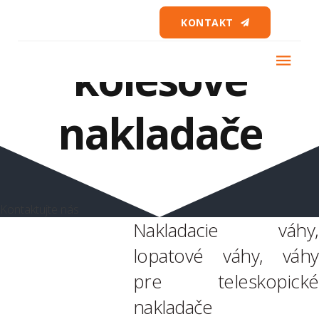
Váhy na
KONTAKT
kolesové
nakladače
Kontaktujte nás
Nakladacie váhy,
lopatové váhy, váhy
pre teleskopické
nakladače