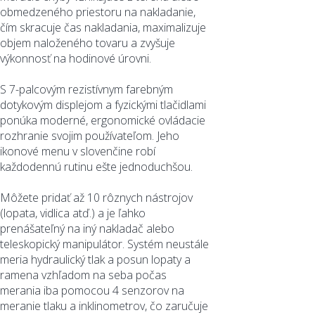
obmedzeného priestoru na nakladanie,
čím skracuje čas nakladania, maximalizuje
objem naloženého tovaru a zvyšuje
výkonnosť na hodinové úrovni.
S 7-palcovým rezistívnym farebným
dotykovým displejom a fyzickými tlačidlami
ponúka moderné, ergonomické ovládacie
rozhranie svojim používateľom. Jeho
ikonové menu v slovenčine robí
každodennú rutinu ešte jednoduchšou.
Môžete pridať až 10 rôznych nástrojov
(lopata, vidlica atď.) a je ľahko
prenášateľný na iný nakladač alebo
teleskopický manipulátor. Systém neustále
meria hydraulický tlak a posun lopaty a
ramena vzhľadom na seba počas
merania iba pomocou 4 senzorov na
meranie tlaku a inklinometrov, čo zaručuje