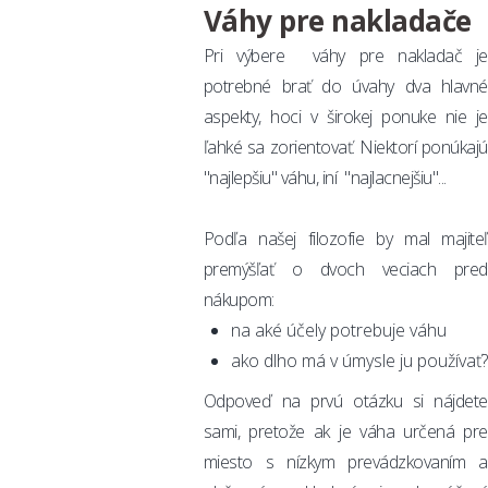
Váhy pre nakladače
Pri výbere váhy pre nakladač je
potrebné brať do úvahy dva hlavné
aspekty, hoci v širokej ponuke nie je
ľahké sa zorientovať. Niektorí ponúkajú
"najlepšiu" váhu, iní "najlacnejšiu"...
Podľa našej filozofie by mal majiteľ
premýšľať o dvoch veciach pred
nákupom:
na aké účely potrebuje váhu
ako dlho má v úmysle ju používať?
Odpoveď na prvú otázku si nájdete
sami, pretože ak je váha určená pre
miesto s nízkym prevádzkovaním a