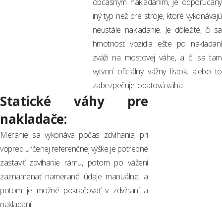
občasným nakladaním, je odporúčaný
iný typ než pre stroje, ktoré vykonávajú
neustále nakladanie. Je dôležité, či sa
hmotnosť vozidla ešte po nakladaní
zváži na mostovej váhe, a či sa tam
vytvorí oficiálny vážny lístok, alebo to
zabezpečuje lopatová váha.
Statické váhy pre
nakladače:
Meranie sa vykonáva počas zdvíhania, pri
vopred určenej referenčnej výške je potrebné
zastaviť zdvíhanie rámu, potom po vážení
zaznamenať namerané údaje manuálne, a
potom je možné pokračovať v zdvíhaní a
nakladaní.