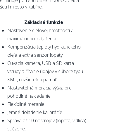
eliminuje potrebu ďalších obrazoviek a
šetrí miesto v kabíne.
Základné funkcie
Nastavenie cieľovej hmotnosti /
maximálneho zaťaženia.
Kompenzácia teploty hydraulického
oleja a extra senzor lopaty.
Cúvacia kamera, USB a SD karta
vstupy a čítanie údajov v súbore typu
XML, rozšíriteľná pamäť.
Nastaviteľná meracia výška pre
pohodlné nakladanie.
Flexibilné meranie.
Jemné doladenie kalibrácie.
Správa až 10 nástrojov (lopata, vidlica)
súčasne.