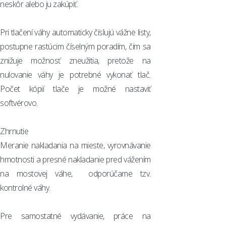
neskôr alebo ju zakúpiť.
Pri tlačení váhy automaticky číslujú vážne listy,
postupne rastúcim číselným poradím, čím sa
znižuje možnosť zneužitia, pretože na
nulovanie váhy je potrebné vykonať tlač.
Počet kópií tlače je možné nastaviť
softvérovo.
Zhrnutie
Meranie nakladania na mieste, vyrovnávanie
hmotnosti a presné nakladanie pred vážením
na mostovej váhe, odporúčame tzv.
kontrolné váhy.
Pre samostatné vydávanie, práce na