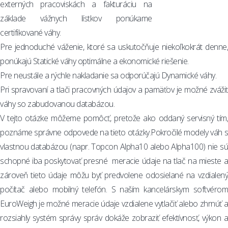
externých pracoviskách a fakturáciu na
základe vážnych lístkov ponúkame
certifikované váhy.
Pre jednoduché váženie, ktoré sa uskutočňuje niekoľkokrát denne,
ponúkajú Statické váhy optimálne a ekonomické riešenie.
Pre neustále a rýchle nakladanie sa odporúčajú Dynamické váhy.
Pri spravovaní a tlači pracovných údajov a pamäťov je možné zvážiť
váhy so zabudovanou databázou.
V tejto otázke môžeme pomôcť, pretože ako oddaný servisný tím,
poznáme správne odpovede na tieto otázky.Pokročilé modely váh s
vlastnou databázou (napr. Topcon Alpha10 alebo Alpha100) nie sú
schopné iba poskytovať presné meracie údaje na tlač na mieste a
zároveň tieto údaje môžu byť predvolene odosielané na vzdialený
počítač alebo mobilný telefón. S naším kancelárskym softvérom
EuroWeigh je možné meracie údaje vzdialene vytlačiť alebo zhrnúť a
rozsiahly systém správy správ dokáže zobraziť efektívnosť, výkon a