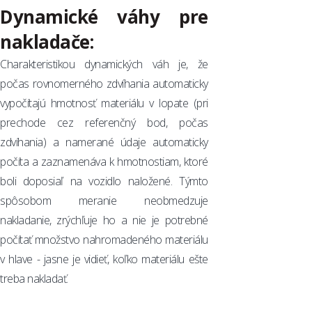
Dynamické váhy pre
nakladače:
Charakteristikou dynamických váh je, že
počas rovnomerného zdvíhania automaticky
vypočítajú hmotnosť materiálu v lopate (pri
prechode cez referenčný bod, počas
zdvíhania) a namerané údaje automaticky
počíta a zaznamenáva k hmotnostiam, ktoré
boli doposiaľ na vozidlo naložené. Týmto
spôsobom meranie neobmedzuje
nakladanie, zrýchľuje ho a nie je potrebné
počítať množstvo nahromadeného materiálu
v hlave - jasne je vidieť, koľko materiálu ešte
treba nakladať.