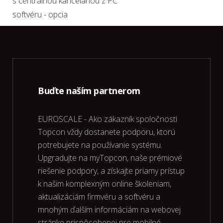
s centrálnou kanceláriou z PC
softvéru - opcia
Buďte naším partnerom
EUROSCALE - Ako zákazník spoločnosti
Topcon vždy dostanete podporu, ktorú
potrebujete na používanie systému.
Upgradujte na myTopcon, naše prémiové
riešenie podpory, a získajte priamy prístup
k našim komplexným online školeniam,
aktualizáciám firmvéru a softvéru a
mnohým ďalším informáciám na webovej
stránke prispôsobenej pre mobilné