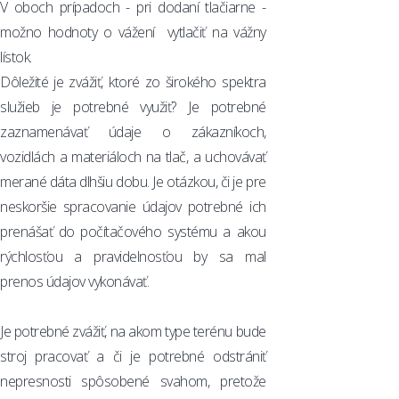
V oboch prípadoch - pri dodaní tlačiarne -
možno hodnoty o vážení vytlačiť na vážny
lístok.
Dôležité je zvážiť, ktoré zo širokého spektra
služieb je potrebné využiť? Je potrebné
zaznamenávať údaje o zákazníkoch,
vozidlách a materiáloch na tlač, a uchovávať
merané dáta dlhšiu dobu. Je otázkou, či je pre
neskoršie spracovanie údajov potrebné ich
prenášať do počítačového systému a akou
rýchlosťou a pravidelnosťou by sa mal
prenos údajov vykonávať.
Je potrebné zvážiť, na akom type terénu bude
stroj pracovať a či je potrebné odstrániť
nepresnosti spôsobené svahom, pretože