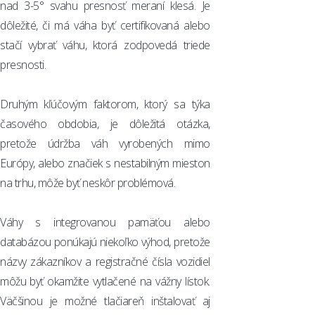
nad 3-5° svahu presnosť meraní klesá. Je
dôležité, či má váha byť certifikovaná alebo
stačí vybrať váhu, ktorá zodpovedá triede
presnosti.
Druhým kľúčovým faktorom, ktorý sa týka
časového obdobia, je dôležitá otázka,
pretože údržba váh vyrobených mimo
Európy, alebo značiek s nestabilným mieston
na trhu, môže byť neskôr problémová.
Váhy s integrovanou pamäťou alebo
databázou ponúkajú niekoľko výhod, pretože
názvy zákazníkov a registračné čísla vozidiel
môžu byť okamžite vytlačené na vážny lístok.
Väčšinou je možné tlačiareň inštalovať aj