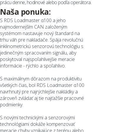
prácu denne, hodinové alebo podľa operátora.
Naša ponuka:
S RDS Loadmaster α100 a jeho
najmodernejším CAN založeným
systémom nastavuje nový štandard na
trhu váh pre nakladače. Spája revolučnú
inklinometrickú senzorovú technológiu s
jedinečným spracovaním signálu, aby
poskytoval najspoľahlivejšie meracie
informácie - rýchlo a spoľahlivo.
S maximálnym dôrazom na produktivitu
všetkých čias, bol RDS Loadmaster α100
navrhnutý pre najrýchlejšie nakládky a
zároveň zvládať aj tie najťažšie pracovné
podmienky.
S novými technickými a senzorovými
technológiami dokáže kompenzovať
meracie chyby vznikajúce z terénu alebo