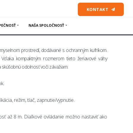
 váhy
KONTAKT
PEČNOSŤ
NAŠA SPOLOČNOSŤ
iemyselnom prostredí, dodávané s ochranným kufríkom.
 Vďaka kompaktným rozmerom tieto žeriavové váhy
 na skúšobnú odolnosť voči závažiam.
k.
ácia, režim, tlač, zapnutie/vypnutie.
osť až 8 m. Diaľkové ovládanie možno nastaviť ako