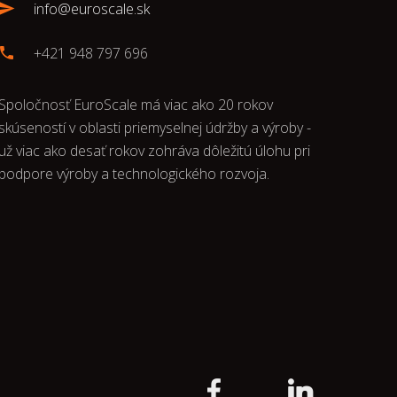
info@euroscale.sk
+421 948 797 696
Spoločnosť EuroScale má viac ako 20 rokov
skúseností v oblasti priemyselnej údržby a výroby -
už viac ako desať rokov zohráva dôležitú úlohu pri
podpore výroby a technologického rozvoja.