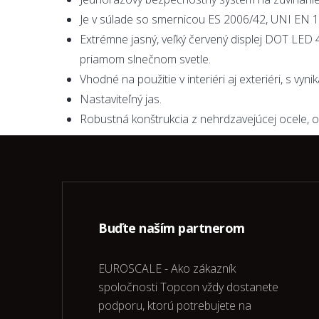
Je v súlade so smernicou ES 2006/42, UNI EN 
Extrémne jasný, veľký červený displej DOT LED 4
priamom slnečnom svetle.
Vhodné na použitie v interiéri aj exteriéri, s vyn
Nastaviteľný jas.
Robustná konštrukcia z nehrdzavejúcej ocele, o
Buďte naším partnerom
EUROSCALE - Ako zákazník
spoločnosti Topcon vždy dostanete
podporu, ktorú potrebujete na