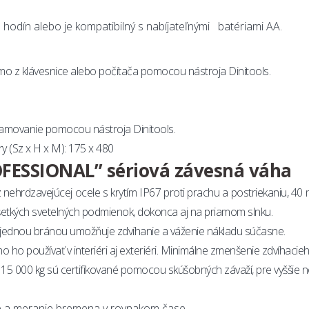
hodín alebo je kompatibilný s nabíjateľnými batériami AA.
amo z klávesnice alebo počítača pomocou nástroja Dinitools.
ramovanie pomocou nástroja Dinitools.
(Sz x H x M): 175 x 480
ESSIONAL” sériová závesná váha
 nehrdzavejúcej ocele s krytím IP67 proti prachu a postriekaniu, 4
všetkých svetelných podmienok, dokonca aj na priamom slnku.
jednou bránou umožňuje zdvíhanie a váženie nákladu súčasne.
žno ho používať v interiéri aj exteriéri. Minimálne zmenšenie zdvíhacie
 000 kg sú certifikované pomocou skúšobných závaží, pre vyššie nosno
e a meranie bremena v rovnakom čase.