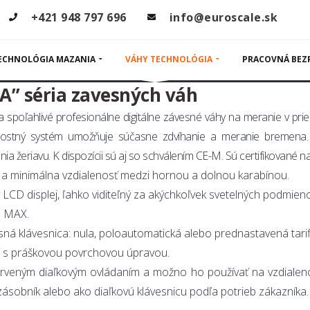
sné žeriavové
+421 948 797 696
info@euroscale.sk
ECHNOLÓGIA MAZANIA
VÁHY TECHNOLÓGIA
PRACOVNÁ BEZ
” séria zavesných váh
 spoľahlivé profesionálne digitálne závesné váhy na meranie v pr
ostný systém umožňuje súčasne zdvíhanie a meranie bremena.
ania žeriavu. K dispozícii sú aj so schválením CE-M. Sú certifikované
a minimálna vzdialenosť medzi hornou a dolnou karabínou.
LCD displej, ľahko viditeľný za akýchkoľvek svetelných podmieno
% MAX.
sná klávesnica: nula, poloautomatická alebo prednastavená tarifik
ľ s práškovou povrchovou úpravou.
erveným diaľkovým ovládaním a možno ho používať na vzdialen
ásobník alebo ako diaľkovú klávesnicu podľa potrieb zákazníka.