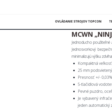
Záve
OVLÁDANIE STROJOV TOPCON
T
Kontaktujte nás
MCWN „NINJA
Jednoducho použiteľné a
Jednosvorkový bezpečn
minimalizujú výšku zdvíh
Kompaktná veľkosť 
25 mm podsvietený 
Presnosť: +/- 0,03
5-tlačidlová vodote
Pevné puzdro, oce
Je vybavený infrač
jeden automatický z