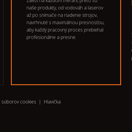
záleží na každom meraní, preto sú
naše produkty, od vodováh a laserov
až po snímače na riadenie strojov,
navrhnuté s maximálnou presnosťou,
aby každý pracovný proces prebiehal
profesionálne a presne.
a súborov cookies
|
Hlavička