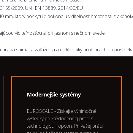
13155/2009, UNI EN 13889, 2014/30/EU.
0 mm, ktorý poskytuje dokonalú viditeľnosť hmotnosti z akéhokoľ
ikajúcou viditeľnosťou aj pri jasnom slnečnom svetle.
chrana snímača zaťaženia a elektroniky proti prachu a postrieka
Modernejšie systémy
EUROSCALE - Získajte výnimočné
výsledky pri každodennej práci s
technológiou Topcon. Pri vašej práci