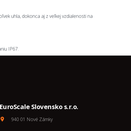
vek uhla, dokonca aj z veľkej vzdialenosti na
niu IP67.
EuroScale Slovensko s.r.o.
940 01 Nové Zámky