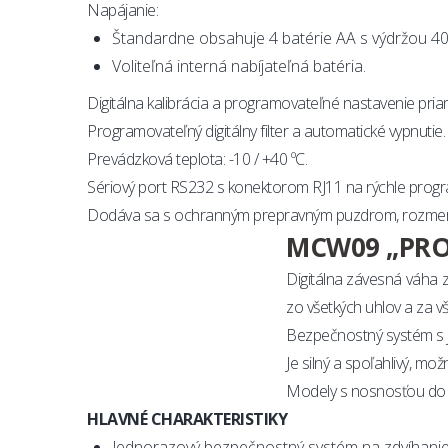
Napájanie:
Štandardne obsahuje 4 batérie AA s výdržou 40 
Voliteľná interná nabíjateľná batéria.
Digitálna kalibrácia a programovateľné nastavenie pri
Programovateľný digitálny filter a automatické vypnutie.
Prevádzková teplota: -10 / +40 ºC.
Sériový port RS232 s konektorom RJ11 na rýchle prog
Dodáva sa s ochranným prepravným puzdrom, rozmery 
MCW09 „PROF
Digitálna závesná váha z
zo všetkých uhlov a za 
Bezpečnostný systém s 
Je silný a spoľahlivý, mo
Modely s nosnosťou do 15
HLAVNÉ CHARAKTERISTIKY
Jednorazový bezpečnostný systém na zdvíhani