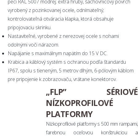
peci RAL 5007 modrej; extra hrubý, šachovnicový povrch
vyrobený z pozinkovanej ocele, odnímateľný;
kontrolovateľná otváracia klapka, ktorá obsahuje
pripojovaciu skrinku.
Nastaviteľné, vyrobené z nerezovej ocele s nohami
odolnými voči nárazom.
Napájanie s maximálnym napätím do 15 V DC.
Krabica a káblový systém s ochranou podľa štandardu
IP67, spolu s tieneným, 5 metrov dlhým, 6-pólovým káblom
pre pripojenie k zobrazovaču, vrátane konektorov.
„FLP” SÉRIOVÉ
NÍZKOPROFILOVÉ
PLATFORMY
Nízkoprofilové platformy s 500 mm rampami,
farebnou oceľovou konštrukciou a