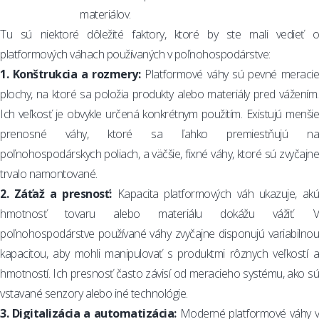
materiálov.
Tu sú niektoré dôležité faktory, ktoré by ste mali vedieť o
platformových váhach používaných v poľnohospodárstve:
1. Konštrukcia a rozmery:
Platformové váhy sú pevné meracie
plochy, na ktoré sa položia produkty alebo materiály pred vážením.
Ich veľkosť je obvykle určená konkrétnym použitím. Existujú menšie
prenosné váhy, ktoré sa ľahko premiestňujú na
poľnohospodárskych poliach, a väčšie, fixné váhy, ktoré sú zvyčajne
trvalo namontované.
2. Záťaž a presnosť:
Kapacita platformových váh ukazuje, akú
hmotnosť tovaru alebo materiálu dokážu vážiť. V
poľnohospodárstve používané váhy zvyčajne disponujú variabilnou
kapacitou, aby mohli manipulovať s produktmi rôznych veľkostí a
hmotností. Ich presnosť často závisí od meracieho systému, ako sú
vstavané senzory alebo iné technológie.
3. Digitalizácia a automatizácia:
Moderné platformové váhy 