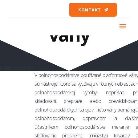
Platformové
KONTAKT
váhy
Kontaktujte nás
V poľnohospodárstve používané platformové váhy
sú nástroje, ktoré sa využívajú v rôznych oblastiach
poľnohospodárskej výroby, napríklad pri
skladovaní, preprave alebo prevádzkovaní
poľnohospodárskych strojov. Tieto váhy pomáhajú
poľnohospodárom, dopravcom a ďalším
účastníkom poľnohospodárstva meranie a
sledovanie presného množstva tovarov a