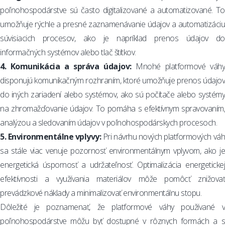
poľnohospodárstve sú často digitalizované a automatizované. To
umožňuje rýchle a presné zaznamenávanie údajov a automatizáciu
súvisiacich procesov, ako je napríklad prenos údajov do
informačných systémov alebo tlač štítkov.
4. Komunikácia a správa údajov:
Mnohé platformové váh
disponujú komunikačným rozhraním, ktoré umožňuje prenos údajov
do iných zariadení alebo systémov, ako sú počítače alebo systémy
na zhromažďovanie údajov. To pomáha s efektívnym spravovaním,
analýzou a sledovaním údajov v poľnohospodárskych procesoch.
5. Environmentálne vplyvy:
Pri návrhu nových platformových vá
sa stále viac venuje pozornosť environmentálnym vplyvom, ako je
energetická úspornosť a udržateľnosť. Optimalizácia energetickej
efektívnosti a využívania materiálov môže pomôcť znižovať
prevádzkové náklady a minimalizovať environmentálnu stopu.
Dôležité je poznamenať, že platformové váhy používané v
poľnohospodárstve môžu byť dostupné v rôznych formách a s