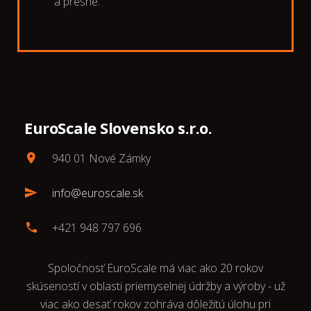
a presne.
EuroScale Slovensko s.r.o.
940 01 Nové Zámky
info@euroscale.sk
+421 948 797 696
Spoločnosť EuroScale má viac ako 20 rokov
skúseností v oblasti priemyselnej údržby a výroby - už
viac ako desať rokov zohráva dôležitú úlohu pri