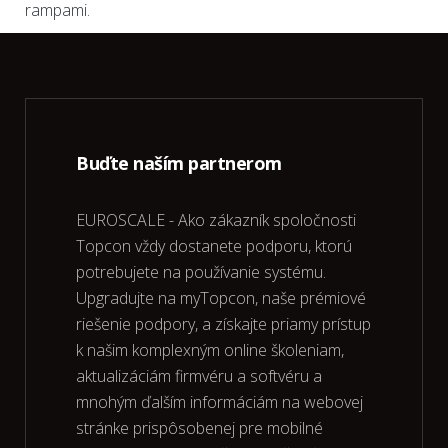
rampami.
Buďte naším partnerom
EUROSCALE - Ako zákazník spoločnosti
Topcon vždy dostanete podporu, ktorú
potrebujete na používanie systému.
Upgradujte na myTopcon, naše prémiové
riešenie podpory, a získajte priamy prístup
k našim komplexným online školeniam,
aktualizáciám firmvéru a softvéru a
mnohým ďalším informáciám na webovej
stránke prispôsobenej pre mobilné