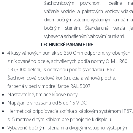
šachovnicovým povrchom. Ideálne na
váženie vozidiel a paletových vozíkov vďaka
dvom bočným vstupno-výstupným rampám a
bočným stenám. Štandardná verzia je
vybavená schválenými váhovými bunkami.
TECHNICKÉ PARAMETRE
4 kusy váhových buniek so 350 Ohm odporom, vyrobených
z niklovaného ocele, schválených podľa normy OIML R60
C3 (3000 delení), s ochranou podľa štandardu IP67.
Šachovnicová oceľová konštrukcia a váhová plocha,
farbená v peci v modrej farbe RAL 5007.
Nastaviteľné, tlmiace kĺbové nohy.
Napájanie v rozsahu od 5 do 15 V DC:
Hermetická pripojovacia skrinka s káblovým systémom IP67,
s 5 metrov dlhým káblom pre pripojenie k displeju.
Vybavené bočnými stenami a dvojitými vstupno-výstupnými