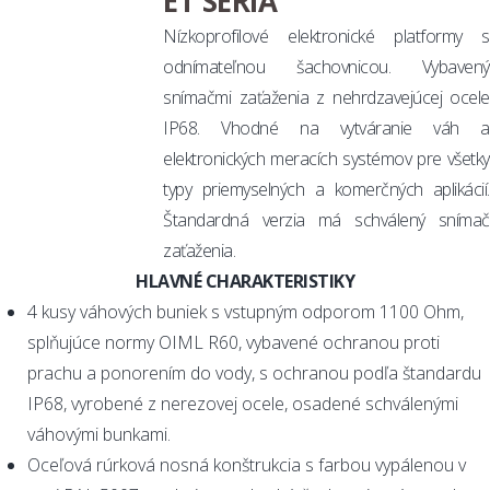
ET SÉRIA
Nízkoprofilové elektronické platformy s
odnímateľnou šachovnicou. Vybavený
snímačmi zaťaženia z nehrdzavejúcej ocele
IP68. Vhodné na vytváranie váh a
elektronických meracích systémov pre všetky
typy priemyselných a komerčných aplikácií.
Štandardná verzia má schválený snímač
zaťaženia.
HLAVNÉ CHARAKTERISTIKY
4 kusy váhových buniek s vstupným odporom 1100 Ohm,
splňujúce normy OIML R60, vybavené ochranou proti
prachu a ponorením do vody, s ochranou podľa štandardu
IP68, vyrobené z nerezovej ocele, osadené schválenými
váhovými bunkami.
Oceľová rúrková nosná konštrukcia s farbou vypálenou v