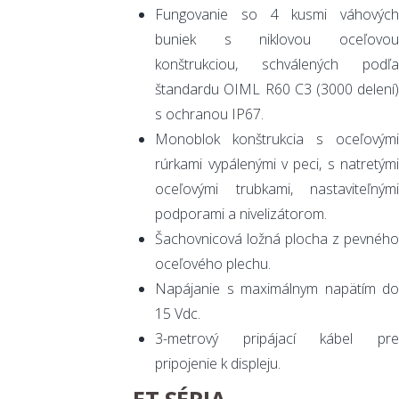
Fungovanie so 4 kusmi váhových
buniek s niklovou oceľovou
konštrukciou, schválených podľa
štandardu OIML R60 C3 (3000 delení)
s ochranou IP67.
Monoblok konštrukcia s oceľovými
rúrkami vypálenými v peci, s natretými
oceľovými trubkami, nastaviteľnými
podporami a nivelizátorom.
Šachovnicová ložná plocha z pevného
oceľového plechu.
Napájanie s maximálnym napätím do
15 Vdc.
3-metrový pripájací kábel pre
pripojenie k displeju.